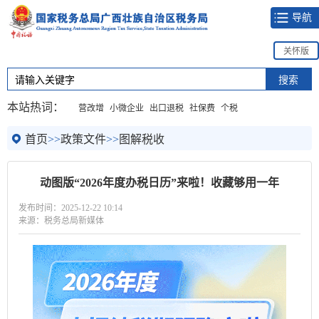
导航
关怀版
本站热词：
营改增
小微企业
出口退税
社保费
个税
首页
>>
政策文件
>>
图解税收
动图版“2026年度办税日历”来啦！收藏够用一年
发布时间：2025-12-22 10:14
来源：税务总局新媒体