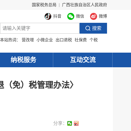
国家税务总局
|
广西壮族自治区人民政府
抖音
微信
微博
本站热词：
营改增
小微企业
出口退税
社保费
个税
纳税服务
互动交流
退（免）税管理办法〉
分享：