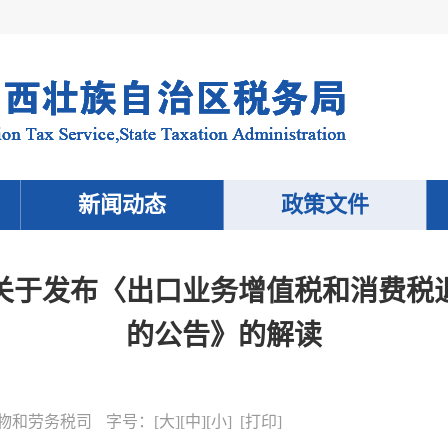
新闻动态
政策文件
关于发布〈出口业务增值税和消费税
的公告》的解读
物和劳务税司
字号：
[
大
][
中
][
小
] [
打印
]