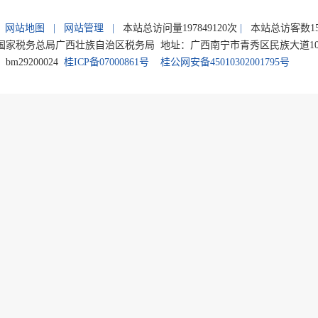
网站地图
|
网站管理
|
本站总访问量
197849120
次
|
本站总访客数
1
家税务总局广西壮族自治区税务局 地址：广西南宁市青秀区民族大道105号 电
m29200024
桂ICP备07000861号
桂公网安备45010302001795号