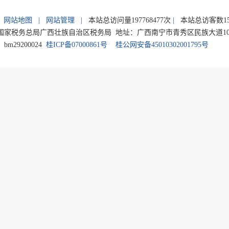
网站地图
|
网站管理
|
本站总访问量
197768477
次
|
本站总访客数
1
家税务总局广西壮族自治区税务局 地址：广西南宁市青秀区民族大道105号 电
m29200024
桂ICP备07000861号
桂公网安备45010302001795号