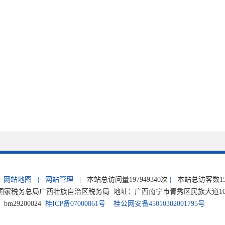
网站地图
|
网站管理
|
本站总访问量
197949340
次
|
本站总访客数
1
家税务总局广西壮族自治区税务局 地址：广西南宁市青秀区民族大道105号 电
m29200024
桂ICP备07000861号
桂公网安备45010302001795号