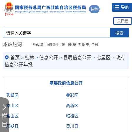
导航
桂林
关怀版
本站热词：
营改增
小微企业
出口退税
社保费
个税
首页
>
桂林
>
信息公开
>
县局信息公开
>
七星区
>
政府
信息公开年报
基层政府信息公开
秀峰区
叠彩区
象山区
高新区
雁山区
临桂区
阳朔县
灵川县