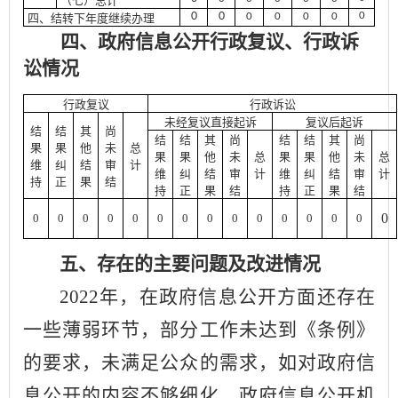
（七）总计
0
0
0
0
0
0
0
四、结转下年度继续办理
四、政府信息公开行政复议、行政诉
讼情况
行政复议
行政诉讼
未经复议直接起诉
复议后起诉
结
结
其
尚
结
结
其
尚
结
结
其
尚
果
果
他
未
总
果
果
他
未
总
果
果
他
未
总
维
纠
结
审
计
维
纠
结
审
计
维
纠
结
审
计
持
正
果
结
持
正
果
结
持
正
果
结
0
0
0
0
0
0
0
0
0
0
0
0
0
0
0
五、存在的主要问题及改进情况
202
2
年，在政府信息公开方面还存在
一些薄弱环节，部分工作未达到《条例》
的要求，未满足公众的需求，如对政府信
息公开的内容不够细化、政府信息公开机