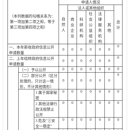
申请人情况
法人或其他组织
社
法
（本列数据的勾稽关系为：
自
商
科
会
律
第一项加第二项之和，等于
总
然
业
研
公
服
其
第三项加第四项之和）
计
人
企
机
益
务
他
业
构
组
机
织
构
0
一、本年新收政府信息公开
0
0
0
0
0
0
申请数量
0
二、上年结转政府信息公开
0
0
0
0
0
0
申请数量
0
0
0
0
0
0
0
（一）予以公开
0
（二）部分公开
（区分
0
0
0
0
0
0
处理的，只计这一情
形，不计其他情形）
0
0
0
0
0
0
0
1.属于国家秘
密
0
0
0
0
0
0
0
2.其他法律行
政法规禁止
公开
0
0
0
0
0
0
0
3.危及“三安
全一稳定”