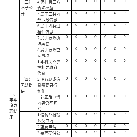
0
0
0
0
0
0
0
（三）
4.保护第三方
不予公
合法权益
0
0
0
0
0
0
0
开
5.属于三类内
部事务信息
0
0
0
0
0
0
0
6.属于四类过
程性信息
0
0
0
0
0
0
0
7.属于行政执
法案卷
0
0
0
0
0
0
0
8.属于行政查
询事项
0
0
0
0
0
0
0
1.本机关不掌
握相关政府
信息
0
0
0
0
0
0
0
（四）
2.没有现成信
无法提
息需要另行
供
制作
三、
0
0
0
0
0
0
0
3.补正后申请
本年
内容仍不明
度办
确
理结
0
0
0
0
0
0
0
1.信访举报投
果
诉类申请
0
0
0
0
0
0
0
2.重复申请
0
0
0
0
0
0
0
3.要求提供公