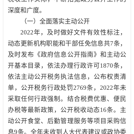
深度和广度。
（一）全面落实主动公开
202
2
年，及时做好文件有效性标注
，
动态更新机构职能和干部任免信息共
7
条，
及时发布《政府信息公开指南》和主动公
开基本目录，依法办理行政许可
1
870
条，
依法主动公开税务执法信
息，公布权责清
单，公开税务行政处罚
2769
条，
202
2
年未
采取任何行政强制。结合税费优惠、便民
办税等最新政策，公开税收动态
16
条。主
动公开食堂、后勤管理服务等项目采购信
息
9
条。全年未收到人大代表建议或政协委