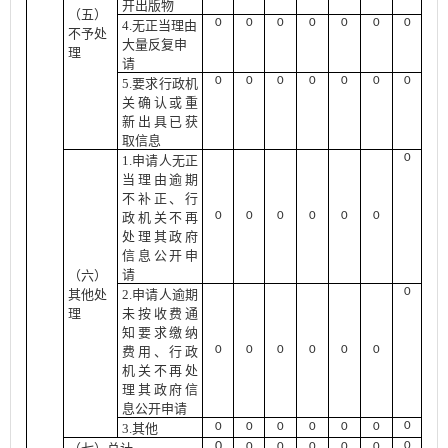
开出版物
（五）
0
0
0
0
0
0
0
4.无正当理由
不予处
大量反复申
理
请
0
0
0
0
0
0
0
5.要求行政机
关确认或重
新出具已获
取信息
0
1.申请人无正
当理由逾期
不补正、行
0
0
0
0
0
0
政机关不再
处理其政府
信息公开申
请
（六）
0
其他处
2.申请人逾期
理
未按收费通
知要求缴纳
0
0
0
0
0
0
费用、行政
机关不再处
理其政府信
息公开申请
0
0
0
0
0
0
0
3.其他
0
0
0
0
0
0
0