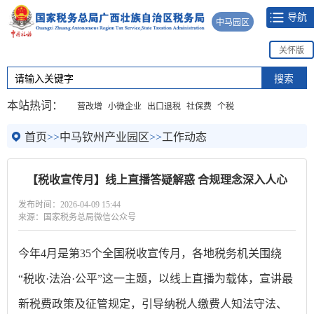
导航
中马园区
关怀版
本站热词：
营改增
小微企业
出口退税
社保费
个税
首页
>>
中马钦州产业园区
>>
工作动态
【税收宣传月】线上直播答疑解惑 合规理念深入人心
发布时间：2026-04-09 15:44
来源：国家税务总局微信公众号
今年4月是第35个全国税收宣传月，各地税务机关围绕
“税收·法治·公平”这一主题，以线上直播为载体，宣讲最
新税费政策及征管规定，引导纳税人缴费人知法守法、