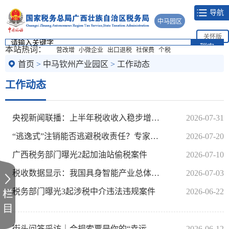
导航
中马园区
关怀版
本站热词：
营改增
小微企业
出口退税
社保费
个税
首页
>
中马钦州产业园区
>
工作动态
工作动态
央视新闻联播：上半年税收收入稳步增长 新质生产力发展成效明显
2026-07-31
“逃逸式”注销能否逃避税收责任？专家解读：不能！
2026-07-20
广西税务部门曝光2起加油站偷税案件
2026-07-10
税收数据显示：我国具身智能产业总体发展向好
2026-07-03
税务部门曝光3起涉税中介违法违规案件
2026-06-22
街头问答采访｜合规索票是你的“幸运入场券”
2026-06-12