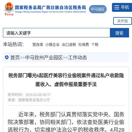
导航
中马园区
关怀版
本站热词：
营改增
小微企业
出口退税
社保费
个税
首页
>>
中马钦州产业园区
>>
工作动态
税务部门曝光6起医疗美容行业偷税案件通过私户收款隐
匿收入、虚假申报是重要手法
发布时间：2026-05-08 08:57
来源：国家税务总局办公厅
近年来，税务部门认真贯彻落实党中央、国务
院决策部署，协同相关部门，依法查处医美行业偷
逃税行为，切实维护法治公平的税收秩序。4月29