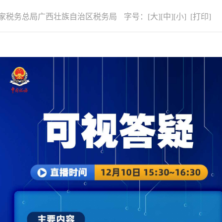
家税务总局广西壮族自治区税务局
字号：
[
大
][
中
][
小
] [
打印
]