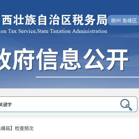
柳州 鱼峰区
鱼峰局】检查频次