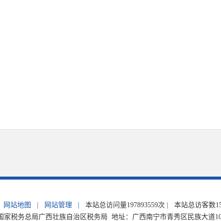
网站地图
|
网站管理
|
本站总访问量
197893559
次
|
本站总访客数
1
家税务总局广西壮族自治区税务局 地址：广西南宁市青秀区民族大道105号 电