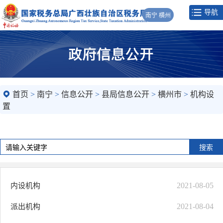
导航
南宁 横州
首页
>
南宁
>
信息公开
>
县局信息公开
>
横州市
>
机构设
置
2021-08-05
内设机构
2021-08-04
派出机构