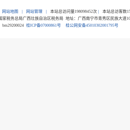
网站地图
|
网站管理
|
本站总访问量
198098452
次
|
本站总访客数
1
家税务总局广西壮族自治区税务局 地址：广西南宁市青秀区民族大道105号 电
m29200024
桂ICP备07000861号
桂公网安备45010302001795号