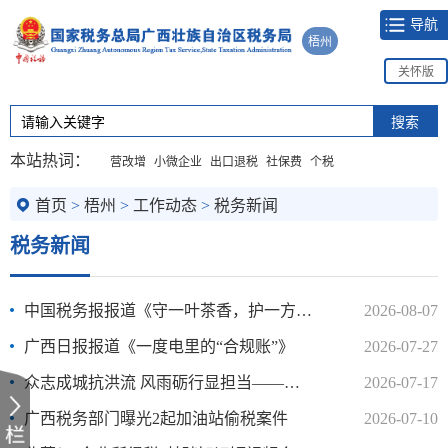
导航
梧州
关怀版
本站热词：
营改增
小微企业
出口退税
社保费
个税
首页
>
梧州
>
工作动态
>
税务新闻
税务新闻
中国税务报报道《守一叶茶香，护一方兴旺》
2026-08-07
广西日报报道《一度电里的“合规账”》
2026-07-27
众志成城抗洪流 风雨砺行显担当——广西税务系统全力抗击台风“美莎克”
2026-07-17
广西税务部门曝光2起加油站偷税案件
2026-07-10