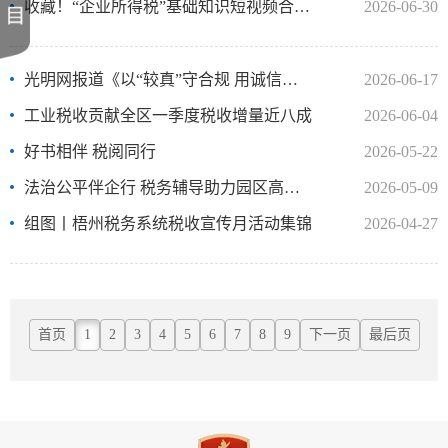
收藏！“企业所得税”基础知识短视频合集来了
2026-06-30
光明网报道《以“较真”守合规 用诚信赢“8连A”》
2026-06-17
工业税收贡献全区一季度税收增量近八成
2026-06-04
好书相伴 税阅同行
2026-05-22
法治公平伴企行 税务辅导助力园区高企稳发展
2026-05-09
组图丨梧州税务系统税收宣传月活动集锦
2026-04-27
首页
1
2
3
4
5
6
7
8
9
下一页
最后页