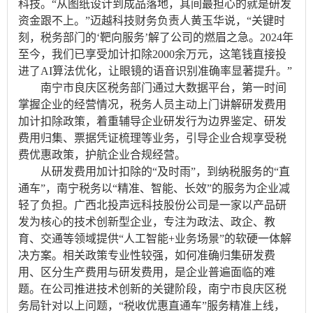
科技。“从图纸设计到成品落地，其间最担心的就是研发
资金跟不上。”迈越科技财务负责人黄玉华说，“关键时
刻，税务部门的‘靶向服务’解了公司的燃眉之急。2024年
至今，我们已享受加计扣除2000余万元，这笔钱直接投
进了AI算法优化，让眼镜的语音识别准确率显著提升。”
南宁市良庆区税务部门通过大数据平台，第一时间
掌握企业的经营情况，税务人员主动上门讲解研发费用
加计扣除政策，着重辅导企业研发行为边界鉴定、研发
费用归集、票据凭证梳理等业务，引导企业合规享受税
费优惠政策，护航企业合规经营。
从研发费用加计扣除的“及时雨”，到纳税服务的“直
通车”，南宁税务以“精准、智能、长效”的服务为企业减
轻了负担。广西北投声远科技股份公司是一家以产品研
发为核心的技术创新型企业，专注为政法、政企、教
育、交通等领域提供“人工智能+业务场景”的软硬一体解
决方案。相关政策专业性较强，如何准确归集研发费
用、区分生产费用与研发费用，是企业普遍面临的难
题。在公司推进技术创新的关键阶段，南宁市良庆区税
务局针对以上问题，“税收优惠直通车”服务精准上线，