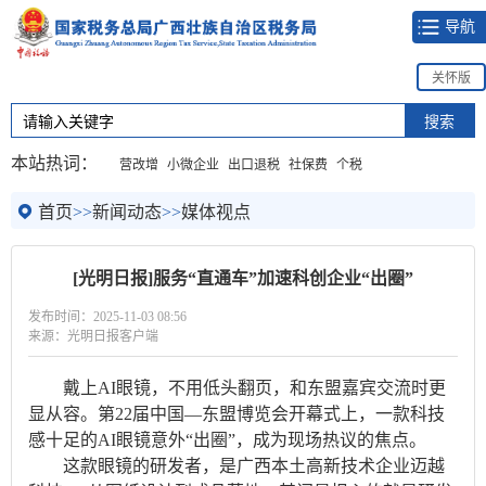
导航
关怀版
本站热词：
营改增
小微企业
出口退税
社保费
个税
首页
>>
新闻动态
>>
媒体视点
[光明日报]服务“直通车”加速科创企业“出圈”
发布时间：2025-11-03 08:56
来源：光明日报客户端
戴上AI眼镜，不用低头翻页，和东盟嘉宾交流时更
显从容。第22届中国—东盟博览会开幕式上，一款科技
感十足的AI眼镜意外“出圈”，成为现场热议的焦点。
这款眼镜的研发者，是广西本土高新技术企业迈越