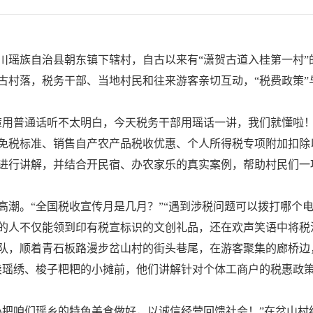
川瑶族自治县朝东镇下辖村，自古以来有“潇贺古道入桂第一村”
古村落，税务干部、当地村民和往来游客亲切互动，“税费政策”
策用普通话听不太明白，今天税务干部用瑶话一讲，我们就懂啦！
免税标准、销售自产农产品税收优惠、个人所得税专项附加扣除
进行讲解，并结合开民宿、办农家乐的真实案例，帮助村民们一
高潮。“全国税收宣传月是几月？”“遇到涉税问题可以拨打哪个
的人不仅能领到印有税宣标识的文创礼品，还在欢声笑语中将税
队，顺着青石板路漫步岔山村的街头巷尾，在游客聚集的廊桥边
卖瑶绣、梭子粑粑的小摊前，他们讲解针对个体工商户的税惠政策
心把咱们瑶乡的特色美食做好，以诚信经营回馈社会！”在岔山村