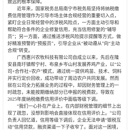
致远的根本保障。
近年来，国家税务总局南宁市税务局坚持将纳税缴
费信用管理作为引导市场主体合规经营的重要切入点，
紧盯企业日常经营中的涉税风险点，一方面主动引导和
帮助符合条件的企业修复信用，充当信用修复的“辅导
员”；另一方面，通过推送涉税风险提示提醒等方式，做
好精准预警的“预报员”，引导企业从“被动遵从”向“主动
合规”转变。
广西惠兴农牧科技有限公司自成立以来，先后在隆
安县南圩镇帮宁村、布泉乡岑山村发展养鸡产业，以“公
司+合作社+农户”模式，通过统一提供鸡苗、技术、饲料
并实行定价回收，成功带动了周边农户共同发展。然而
就在公司全力拓展业务的过程中，却因财务管理上的一
时疏忽，未能按期缴纳部分已申报的税费款，导致在
2025年度纳税缴费信用评价中面临等级下调。
“我们一心扑在产业上，在内部财税管理的细节上出
现了疏忽，没想到影响会直接体现在信用评价上。”公司
负责人回忆道，信用等级下调后，企业无法申请“银税互
动”信用贷款，融资渠道一下子收窄了。面对这一困境，