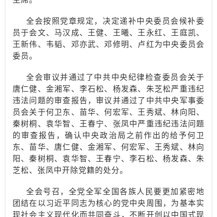
全会按照党章规定，决定递补中央委员会候补委
员于会文、马汉成、王健、王曦、王永红、王庭凯、
王新伟、韦韬、邓亦武、邓修明、卢红为中央委员会
委员。
全会审议并通过了中共中央纪律检查委员会关于
唐仁健、金湘军、李石松、杨发森、朱芝松严重违纪
违法问题的审查报告，审议并通过了中共中央军事委
员会关于何卫东、苗华、何宏军、王秀斌、林向阳、
秦树桐、袁华智、王春宁、张凤中严重违纪违法问题
的审查报告，确认中央政治局之前作出的给予何卫
东、苗华、唐仁健、金湘军、何宏军、王秀斌、林向
阳、秦树桐、袁华智、王春宁、李石松、杨发森、朱
芝松、张凤中开除党籍的处分。
全会号召，全党全军全国各族人民要更加紧密地
团结在以习近平同志为核心的党中央周围，为基本实
现社会主义现代化而共同奋斗，不断开创以中国式现