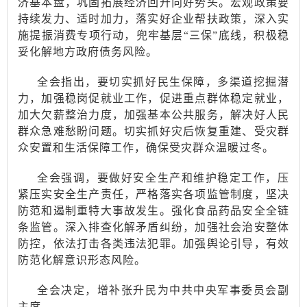
济基本盘，巩固拓展经济回升向好势头。宏观政策要
持续发力、适时加力，落实好企业帮扶政策，深入实
施提振消费专项行动，兜牢基层
“三保”底线，积极稳
妥化解地方政府债务风险。
全会指出，要切实抓好民生保障，多渠道挖掘潜
力，加强稳岗促就业工作，促进重点群体稳定就业，
加大欠薪整治力度，加强基本公共服务，解决好人民
群众急难愁盼问题。切实抓好灾后恢复重建、受灾群
众安置和生活保障工作，确保受灾群众温暖过冬。
全会强调，要做好安全生产和维护稳定工作，压
紧压实安全生产责任，严格落实各项监管制度，坚决
防范和遏制重特大事故发生。强化食品药品安全全链
条监管。深入排查化解矛盾纠纷，加强社会治安整体
防控，依法打击各类违法犯罪。加强舆论引导，有效
防范化解意识形态风险。
全会决定，增补张升民为中共中央军事委员会副
主席。