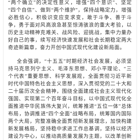
“两个确立”的决定性意义，增强“四个意识”、坚定
“四个自信”、做到“两个维护”，保持战略定力，增强
必胜信心，积极识变应变求变，敢于斗争、善于斗
争，勇于面对风高浪急甚至惊涛骇浪的重大考验，以
历史主动精神克难关、战风险、迎挑战，集中力量办
好自己的事，续写经济快速发展和社会长期稳定两大
奇迹新篇章，奋力开创中国式现代化建设新局面。
全会强调，
“十五五”时期经济社会发展，必须坚
持马克思列宁主义、毛泽东思想、邓小平理论、“三
个代表”重要思想、科学发展观，全面贯彻习近平新
时代中国特色社会主义思想，深入贯彻党的二十大和
二十届历次全会精神，围绕全面建成社会主义现代化
强国、实现第二个百年奋斗目标，以中国式现代化全
面推进中华民族伟大复兴，统筹推进“五位一体”总体
布局，协调推进“四个全面”战略布局，统筹国内国际
两个大局，完整准确全面贯彻新发展理念，加快构建
新发展格局，坚持稳中求进工作总基调，坚持以经济
建设为中心，以推动高质量发展为主题，以改革创新