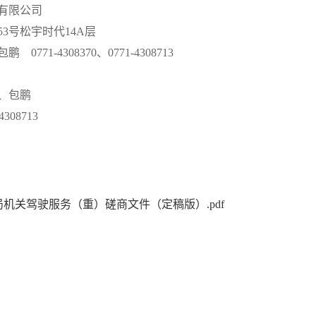
有限公司
53号松宇时代14A层
包鹏
0771-4308370、0771-4308713
、包鹏
308713
机关驾驶服务（重）磋商文件（定稿版）.pdf