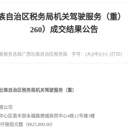
自治区税务局机关驾驶服务（重）（项
260）成交结果公告
家税务总局广西壮族自治区税务局
字号：
[
大
][
中
][
小
] [
打印
]
壮族自治区税务局机关驾驶服务（重）
限公司
中心区南半部永福路德城商贸中心
4栋12号楼3楼
伍仟捌佰元整（
¥825,800.00）