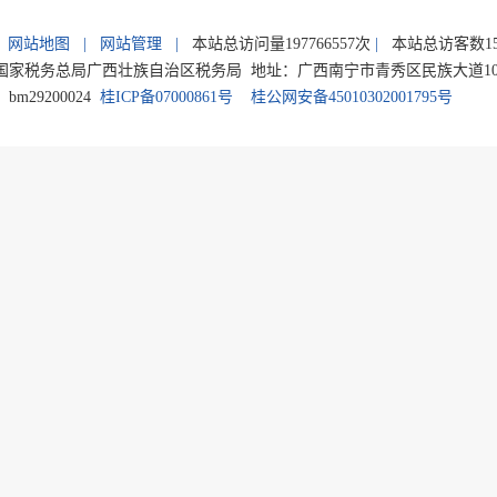
网站地图
|
网站管理
|
本站总访问量
197766557
次
|
本站总访客数
1
家税务总局广西壮族自治区税务局 地址：广西南宁市青秀区民族大道105号 电
m29200024
桂ICP备07000861号
桂公网安备45010302001795号