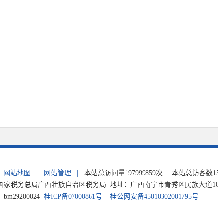
网站地图
|
网站管理
|
本站总访问量
197999859
次
|
本站总访客数
1
家税务总局广西壮族自治区税务局 地址：广西南宁市青秀区民族大道105号 电
m29200024
桂ICP备07000861号
桂公网安备45010302001795号