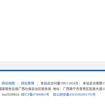
网站地图
|
网站管理
|
本站总访问量
198111824
次
|
本站总访客数
1
家税务总局广西壮族自治区税务局 地址：广西南宁市青秀区民族大道105号 电
m29200024
桂ICP备07000861号
桂公网安备45010302001795号