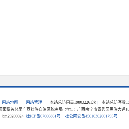
网站地图
|
网站管理
|
本站总访问量
198032261
次
|
本站总访客数
1
家税务总局广西壮族自治区税务局 地址：广西南宁市青秀区民族大道105号 电
m29200024
桂ICP备07000861号
桂公网安备45010302001795号