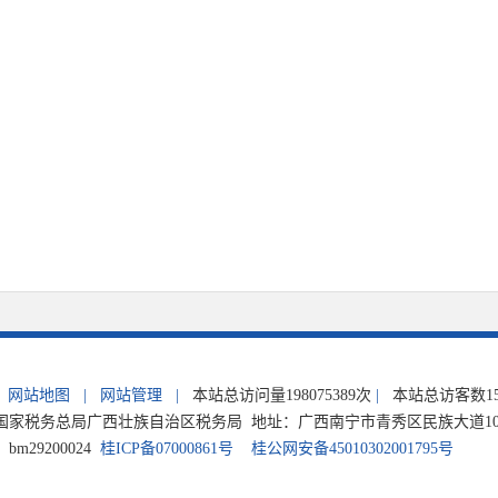
网站地图
|
网站管理
|
本站总访问量
198075389
次
|
本站总访客数
1
家税务总局广西壮族自治区税务局 地址：广西南宁市青秀区民族大道105号 电
m29200024
桂ICP备07000861号
桂公网安备45010302001795号