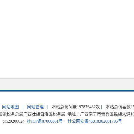
网站地图
|
网站管理
|
本站总访问量
197876432
次
|
本站总访客数
1
家税务总局广西壮族自治区税务局 地址：广西南宁市青秀区民族大道105号 电
m29200024
桂ICP备07000861号
桂公网安备45010302001795号