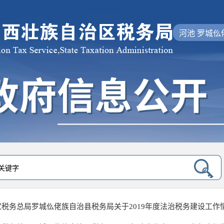
河池 罗城仫